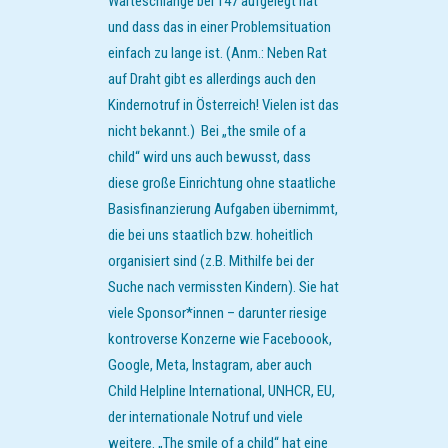
Warteschlange bei 147 aufgelegt hat
und dass das in einer Problemsituation
einfach zu lange ist. (Anm.: Neben Rat
auf Draht gibt es allerdings auch den
Kindernotruf in Österreich! Vielen ist das
nicht bekannt.) Bei „the smile of a
child“ wird uns auch bewusst, dass
diese große Einrichtung ohne staatliche
Basisfinanzierung Aufgaben übernimmt,
die bei uns staatlich bzw. hoheitlich
organisiert sind (z.B. Mithilfe bei der
Suche nach vermissten Kindern). Sie hat
viele Sponsor*innen – darunter riesige
kontroverse Konzerne wie Faceboook,
Google, Meta, Instagram, aber auch
Child Helpline International, UNHCR, EU,
der internationale Notruf und viele
weitere. „The smile of a child“ hat eine